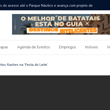
ras do acesso até o Parque Náutico e avança com projeto de
Prefe
e ponto turístico
reta 
apas
Agenda de Eventos
Empregos
Imóveis
V
os flashes na ‘Festa do Leite’