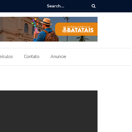
itura inicia testes da nova iluminação e obra da Avenida Ayrton Senn
final
eículos
Contato
Anuncie