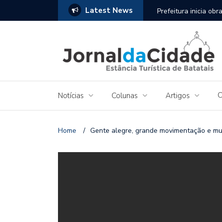
Latest News
io de Batatais já recebeu visitantes de 217
Prefeitura inicia ob
revitalização daquel
C
Notícias
Colunas
Artigos
Home
/
Gente alegre, grande movimentação e muit